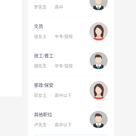
罗先生
·
高中
文员
张女士
·
中专/技校
技工/普工
胡先生
·
中专/技校
家政/保安
邓女士
·
高中以下
其他职位
卢先生
·
高中以下