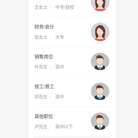
王女士
·
中专/技校
财务/会计
张女士
·
大专
销售岗位
叶先生
·
高中
技工/普工
邓先生
·
高中
其他职位
卢先生
·
高中以下