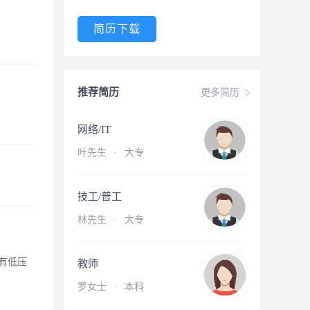
简历下载
推荐简历
更多简历
网络/IT
叶先生
·
大专
技工/普工
林先生
·
大专
有低压
教师
罗女士
·
本科