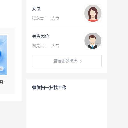
文员
张女士
·
大专
销售岗位
谢先生
·
大专
查看更多简历
息
微信扫一扫找工作